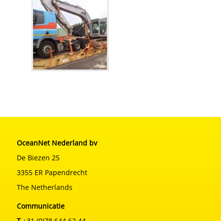
OceanNet Nederland bv
De Biezen 25
3355 ER Papendrecht
The Netherlands
Communicatie
T
+31 (0)78 644 62 44