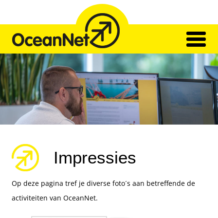
Skip
to
content
Home
Netwerk
Transport
Ons Team
Impressies
Vacatures
Contact
Impressies
Op deze pagina tref je diverse foto´s aan betreffende de
activiteiten van OceanNet.