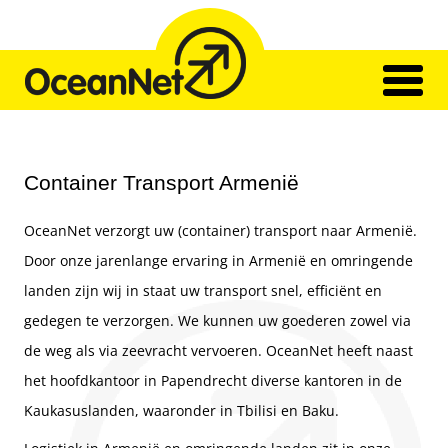
Skip
to
content
Home
Netwerk
Container Transport Armenië
Transport
Ons Team
OceanNet verzorgt uw (container) transport naar Armenië.
Impressies
Vacatures
Door onze jarenlange ervaring in Armenië en omringende
Contact
landen zijn wij in staat uw transport snel, efficiënt en
gedegen te verzorgen. We kunnen uw goederen zowel via
de weg als via zeevracht vervoeren. OceanNet heeft naast
het hoofdkantoor in Papendrecht diverse kantoren in de
Kaukasuslanden, waaronder in Tbilisi en Baku.