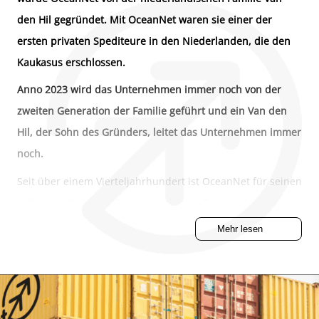
den Hil gegründet. Mit OceanNet waren sie einer der
ersten privaten Spediteure in den Niederlanden, die den
Kaukasus erschlossen.
Anno 2023 wird das Unternehmen immer noch von der
zweiten Generation der Familie geführt und ein Van den
Hil, der Sohn des Gründers, leitet das Unternehmen immer
noch.
Seit über einem Vierteljahrhundert ist OceanNet für seinen
außergewöhnlichen Service und seine Dienstleistungen
bekannt. Ein Familienunternehmen mit einer
Mehr lesen
bodenständigen Rotterdamer Mentalität.
Bei OceanNet ist jeder ein Kunde und ganz sicher keine
Nummer!
Der Hauptsitz von OceanNet befindet sich in
Papendrecht
,