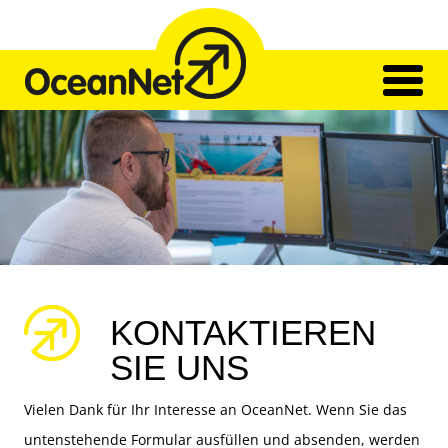
Skip
to
content
Home
Netzwerk
Transport
Unser Team
Eindrücke
Kontakt
KONTAKTIEREN
SIE UNS
Vielen Dank für Ihr Interesse an OceanNet. Wenn Sie das
untenstehende Formular ausfüllen und absenden, werden